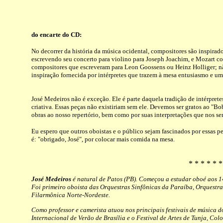
do encarte do CD:
No decorrer da história da música ocidental, compositores são inspirad
escrevendo seu concerto para violino para Joseph Joachim, e Mozart c
compositores que escreveram para Leon Goossens ou Heinz Holliger; nã
inspiração fornecida por intérpretes que trazem à mesa entusiasmo e um
José Medeiros não é exceção. Ele é parte daquela tradição de intérpret
criativa. Essas peças não existiriam sem ele. Devemos ser gratos ao "B
obras ao nosso repertório, bem como por suas interpretações que nos s
Eu espero que outros oboistas e o público sejam fascinados por essas peç
é: "obrigado, José", por colocar mais comida na mesa.
* * * * * *
José Medeiros
é natural de Patos (PB). Começou a estudar oboé aos 
Foi primeiro oboista das Orquestras Sinfônicas da Paraíba, Orquestra
Filarmônica Norte-Nordeste.
Como professor e camerista atuou nos principais festivais de música do 
Internacional de Verão de Brasília e o Festival de Artes de Tunja, 