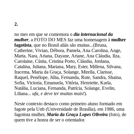
2.
no mes em que se comemora o
dia internacional da
mulher
, a FOTO DO MES faz uma homenagem à
mulher
fagotista
, que no Brasil aliás são muitas...(Bruna,
Catherine, Vivian, Débora, Pamela, Ana Carolina, Ange,
Marta, Nara, Ariana, Dayane, Ariane, Ana Cláudia, Ilza,
Carolaine, Cíntia, Cristina Porto, Cláudia, Jordana,
Catalina, Juliana, Mariana, Mary, Ester, Millena, Silvana,
Iracema, Maria da Graça, Solange, Mirella, Clarisse,
Raquel, Penélope, Júlia, Fernanda, Rute, Sandra, Shaina,
Sofia, Victoria, Emanuela, Vitória, Henriette, Karla,
Natália, Luciana, Fernanda, Patrícia, Solange, Evelin,
Liliana...
ufa, e deve ter muitas mais!
).
Neste contexto destaco como primeiro aluno formado em
fagote pela Unb (Universidade de Brasília), em 1986, uma
fagotista mulher,
Maria da Graça Lopes Oliveira
(foto), de
quem tive a honra de ser o orientador.