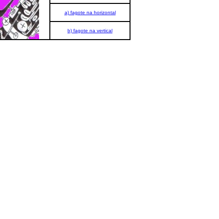
a)
fagote na horizontal
b)
fagote na vertical