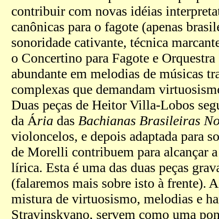
contribuir com novas idéias interpretat
canônicas para o fagote (apenas brasi
sonoridade cativante, técnica marcan
o Concertino para Fagote e Orquestr
abundante em melodias de músicas tra
complexas que demandam virtuosismo e
Duas peças de Heitor Villa-Lobos seg
da Á
ria
das
Bachianas Brasileiras No
violoncelos, e depois adaptada para so
de Morelli contribuem para alcançar 
lírica. Esta é uma das duas peças gra
(falaremos mais sobre isto à frente). 
mistura de virtuosismo, melodias e ha
Stravinskyano, servem como uma pont