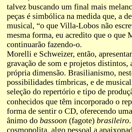
talvez buscando um final mais melancó
peças é simbólica na medida que, a de
musical, “o que Villa-Lobos não escr
mesma forma, eu acredito que o que M
continuarão fazendo-o.
Morelli e Schweizer, então, apresentam
gravação de som e projetos distintos, 
própria dimensão. Brasilianismo, nes
possibilidades tímbricas, e de musical
seleção do repertório e tipo de prod
conhecidos que têm incorporado o repe
forma de sentir o CD, oferecendo uma
ânimo do
bassoon
(fagote)
brasileiro
cosmopolita, algo pessoal a apaixona