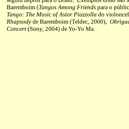
seguiu depois para o Brasil. Exemplos disso são
Baremboim (
Tangos Among Friends
para o públi
Tango: The Music of Astor Piazzolla
do violonce
Rhapsody
de Baremboim (Teldec, 2000),
Obrigad
Concert
(Sony, 2004)
de Yo-Yo Ma
.