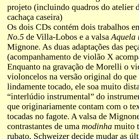
projeto (incluindo quadros do atelier 
cachaça caseira)
Os dois CDs contém dois trabalhos
No.5
de Villa-Lobos e a valsa
Aquela 
Mignone.
As duas adaptações das peç
(acompanhamento de violão X acompan
Enquanto na gravação de Morelli o vi
violoncelos na versão original do qu
lindamente tocado, ele soa muito dist
“interlúdio instrumental” do instrume
que originariamente contam com o tex
tocadas no fagote. A valsa de Mignon
contrastantes de uma
modinha
muito t
rubato, Schweizer decide mudar as últ