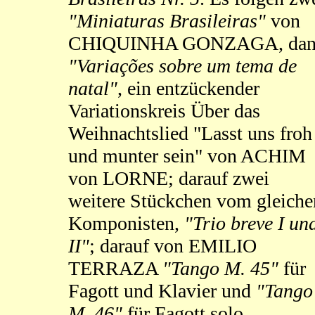
"Miniaturas Brasileiras"
von
CHIQUINHA GONZAGA, dan
"Variações sobre um tema de
natal"
, ein entzückender
Variationskreis Über das
Weihnachtslied "Lasst uns froh
und munter sein" von ACHIM
von LORNE; darauf zwei
weitere Stückchen vom gleiche
Komponisten,
"Trio breve I un
II"
; darauf von EMILIO
TERRAZA
"Tango M. 45"
für
Fagott und Klavier und
"Tango
M. 46"
für Fagott solo.