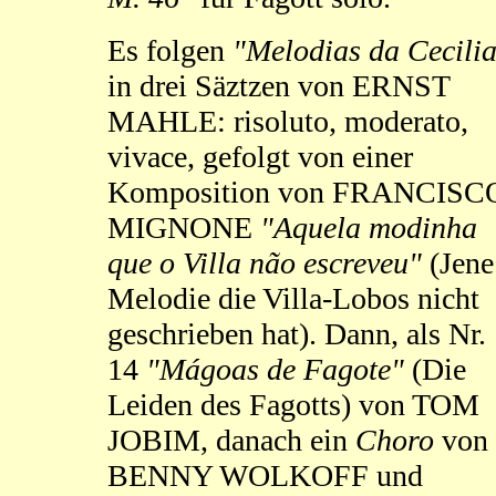
Es folgen
"Melodias da Cecili
in drei Säztzen von ERNST
MAHLE: risoluto, moderato,
vivace, gefolgt von einer
Komposition von FRANCISC
MIGNONE
"Aquela modinha
que o Villa não escreveu"
(Jene
Melodie die Villa-Lobos nicht
geschrieben hat). Dann, als Nr.
14
"Mágoas de Fagote"
(Die
Leiden des Fagotts) von TOM
JOBIM, danach ein
Choro
von
BENNY WOLKOFF und