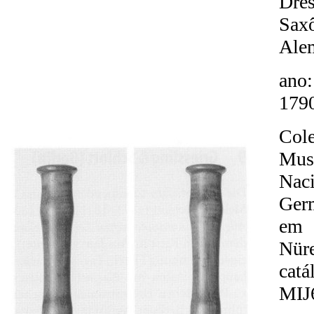
Dres
Saxô
Ale
ano:
179
Col
Mus
Naci
Ger
em
Nüre
catá
MIJ