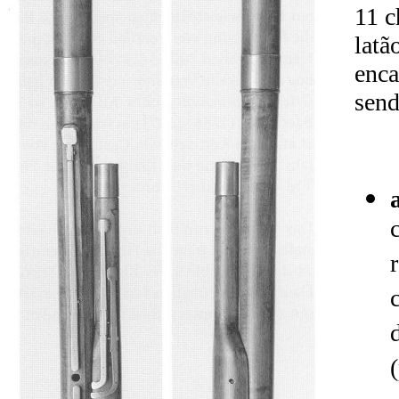
11 c
latã
enca
send