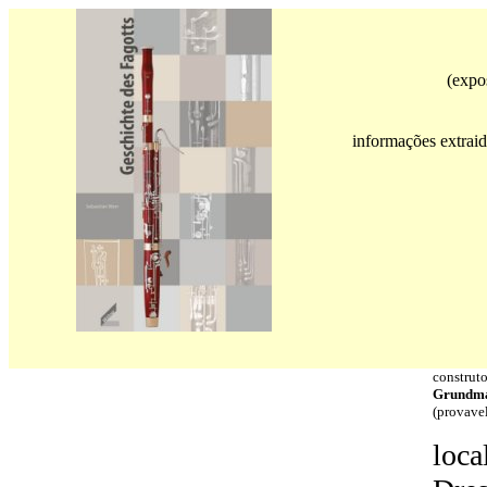
(expo
informações extr
construt
Grundm
(provave
loca