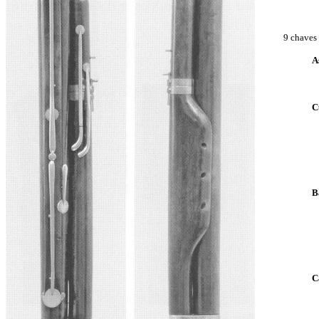
9 chaves 
A
C
B
C