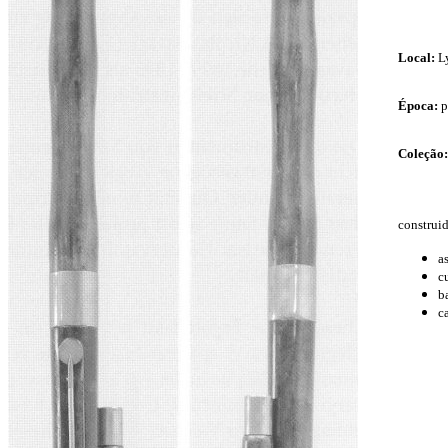
Local:
Ly
Época:
p
Coleção:
construi
as
cu
b
c