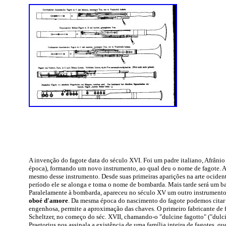
A invenção do fagote data do século XVI. Foi um padre italiano, Afrânio
época), formando um novo instrumento, ao qual deu o nome de fagote. Assi
mesmo desse instrumento. Desde suas primeiras aparições na arte ocident
período ele se alonga e toma o nome de bombarda. Mais tarde será um ba
Paralelamente à bombarda, apareceu no século XV um outro instrumento d
oboé d'amore
. Da mesma época do nascimento do fagote podemos citar
engenhosa, permite a aproximação das chaves. O primeiro fabricante de f
Scheltzer, no começo do séc. XVII, chamando-o "dulcine fagotto" ("dulci
Praetorius nos assinala a existência de uma família inteira de fagotes, qu