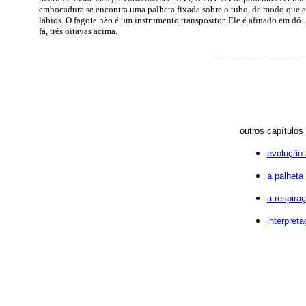
embocadura se encontra uma palheta fixada sobre o tubo, de modo que ao
lábios. O fagote não é um instrumento transpositor. Ele é afinado em dó.
fá, três oitavas acima.
___________________
outros capítulos
evolução a
a palheta
a respira
interpret