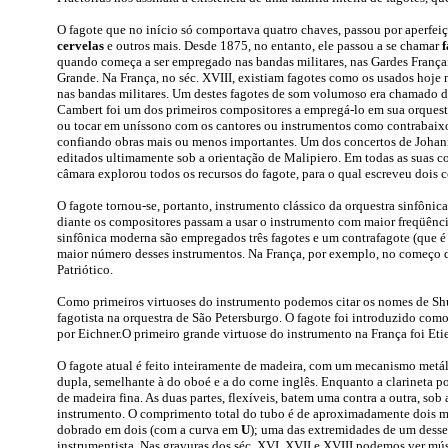
O fagote que no início só comportava quatro chaves, passou por aperfe
cervelas
e outros mais. Desde 1875, no entanto, ele passou a se chamar
f
quando começa a ser empregado nas bandas militares, nas Gardes Françai
Grande. Na França, no séc. XVIII, existiam fagotes como os usados hoje
nas bandas militares. Um destes fagotes de som volumoso era chamado 
Cambert foi um dos primeiros compositores a empregá-lo em sua orquestra
ou tocar em uníssono com os cantores ou instrumentos como contrabaixo 
confiando obras mais ou menos importantes. Um dos concertos de Johann 
editados ultimamente sob a orientação de Malipiero. Em todas as suas 
câmara explorou todos os recursos do fagote, para o qual escreveu dois c
O fagote tornou-se, portanto, instrumento clássico da orquestra sinfôni
diante os compositores passam a usar o instrumento com maior freqüência
sinfônica moderna são empregados três fagotes e um contrafagote (que é
maior número desses instrumentos. Na França, por exemplo, no começo da
Patriótico.
Como primeiros virtuoses do instrumento podemos citar os nomes de Shu
fagotista na orquestra de São Petersburgo. O fagote foi introduzido com
por Eichner.O primeiro grande virtuose do instrumento na França foi Eti
O fagote atual é feito inteiramente de madeira, com um mecanismo metál
dupla, semelhante à do oboé e a do corne inglês. Enquanto a clarineta 
de madeira fina. As duas partes, flexíveis, batem uma contra a outra, sob
instrumento. O comprimento total do tubo é de aproximadamente dois m
dobrado em dois (com a curva em
U
); uma das extremidades de um desse
instrumentista. Nas gravuras dos séc. XVI, XVII e XVIII podemos ver 